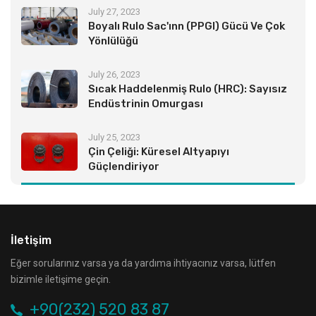
July 27, 2023
Boyalı Rulo Sac'ınn (PPGI) Gücü Ve Çok
Yönlülüğü
July 26, 2023
Sıcak Haddelenmiş Rulo (HRC): Sayısız
Endüstrinin Omurgası
July 25, 2023
Çin Çeliği: Küresel Altyapıyı
Güçlendiriyor
İletişim
Eğer sorularınız varsa ya da yardıma ihtiyacınız varsa, lütfen
bizimle iletişime geçin.
+90(232) 520 83 87